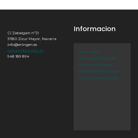
Informacion
C/ Zabalgain nº21
31180 Zizur Mayor, Navarra
info@erlingen.es
pedidos@erlingen.es
Aviso Legal
948 189 894
Política de Privacidad
Política de Cookies
Condiciones de Compra
Envíos y Devoluciones