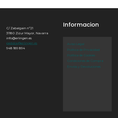
Informacion
C/ Zabalgain nº21
31180 Zizur Mayor, Navarra
info@erlingen.es
pedidos@erlingen.es
Aviso Legal
948 189 894
Política de Privacidad
Política de Cookies
Condiciones de Compra
Envíos y Devoluciones