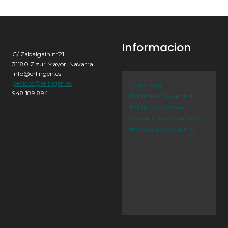
Informacion
C/ Zabalgain nº21
31180 Zizur Mayor, Navarra
info@erlingen.es
pedidos@erlingen.es
Aviso Legal
948 189 894
Política de Privacidad
Política de Cookies
Condiciones de Compra
Envíos y Devoluciones