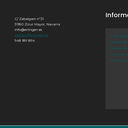
Inform
C/ Zabalgain nº21
31180 Zizur Mayor, Navarra
info@erlingen.es
pedidos@erlingen.es
Aviso Lega
948 189 894
Política de
Política de
Condicion
Envíos y D