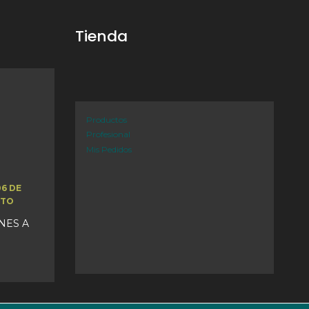
Tienda
Productos
Profesional
Mis Pedidos
06 DE
STO
UNES A