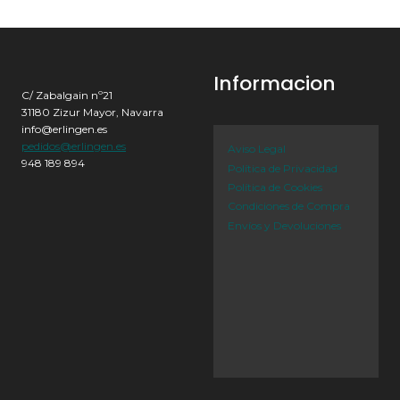
Informacion
C/ Zabalgain nº21
31180 Zizur Mayor, Navarra
info@erlingen.es
pedidos@erlingen.es
Aviso Legal
948 189 894
Política de Privacidad
Política de Cookies
Condiciones de Compra
Envíos y Devoluciones