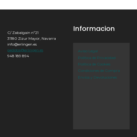
Informacion
C/ Zabalgain nº21
31180 Zizur Mayor, Navarra
info@erlingen.es
pedidos@erlingen.es
Aviso Legal
948 189 894
Política de Privacidad
Política de Cookies
Condiciones de Compra
Envíos y Devoluciones