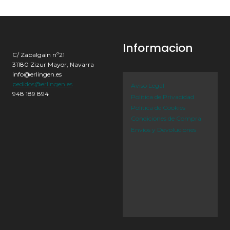
Informacion
C/ Zabalgain nº21
31180 Zizur Mayor, Navarra
info@erlingen.es
pedidos@erlingen.es
Aviso Legal
948 189 894
Política de Privacidad
Política de Cookies
Condiciones de Compra
Envíos y Devoluciones