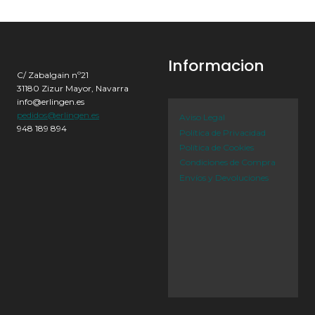
Informacion
C/ Zabalgain nº21
31180 Zizur Mayor, Navarra
info@erlingen.es
pedidos@erlingen.es
Aviso Legal
948 189 894
Política de Privacidad
Política de Cookies
Condiciones de Compra
Envíos y Devoluciones