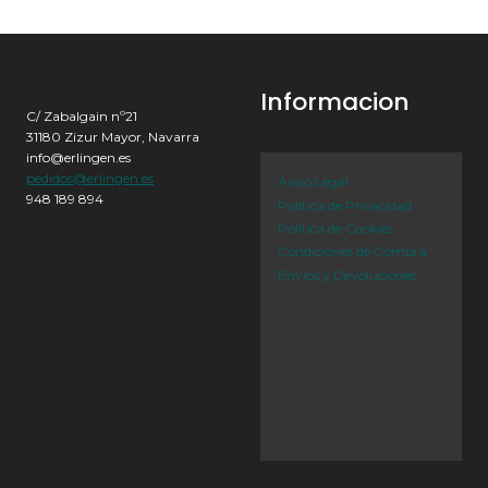
Informacion
C/ Zabalgain nº21
31180 Zizur Mayor, Navarra
info@erlingen.es
pedidos@erlingen.es
Aviso Legal
948 189 894
Política de Privacidad
Política de Cookies
Condiciones de Compra
Envíos y Devoluciones