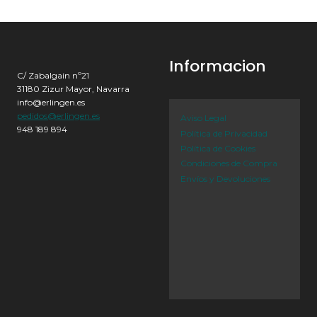
Informacion
C/ Zabalgain nº21
31180 Zizur Mayor, Navarra
info@erlingen.es
pedidos@erlingen.es
Aviso Legal
948 189 894
Política de Privacidad
Política de Cookies
Condiciones de Compra
Envíos y Devoluciones