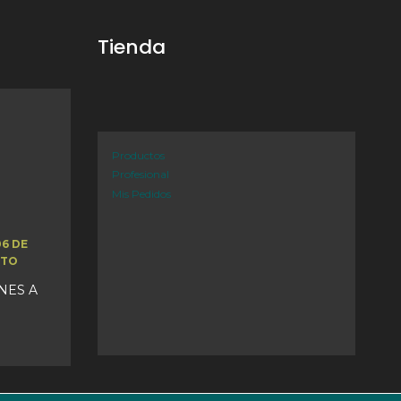
Tienda
Productos
Profesional
Mis Pedidos
06 DE
STO
UNES A