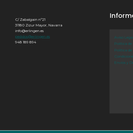
Inform
C/ Zabalgain nº21
31180 Zizur Mayor, Navarra
info@erlingen.es
pedidos@erlingen.es
Aviso Lega
948 189 894
Política de
Política de
Condicion
Envíos y D