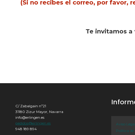
(Si no recibes el correo, por favor
Te invitamos a
Inform
C/ Zabalgain nº21
31180 Zizur Mayor, Navarra
info@erlingen.es
pedidos@erlingen.es
Aviso Lega
948 189 894
Política de