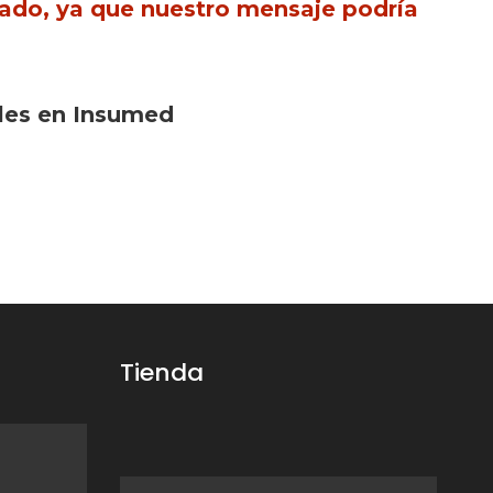
seado, ya que nuestro mensaje podría
bles en Insumed
Tienda