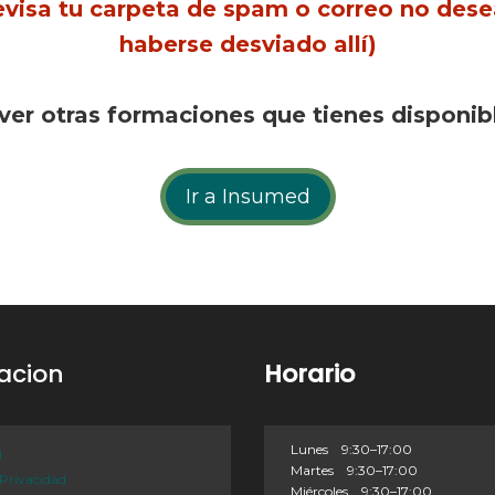
, revisa tu carpeta de spam o correo no de
haberse desviado allí)
 ver otras formaciones que tienes disponi
Ir a Insumed
acion
Horario
Lunes 9:30–17:00
l
Martes 9:30–17:00
 Privacidad
Miércoles 9:30–17:00