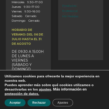
Miércoles 9:30–17:00
Productos
Jueves 9:30–17:00
Profesional
Viernes 9:30–16:00
Sábado Cerrado
Mis Pedidos
Domingo Cerrado
HORARIO DE
VERANO: DEL 06 DE
JULIO HASTA EL 31
DE AGOSTO
DE 09:30 A 15:00H
DE LUNES A
VIERNES
(SÁBADO Y
DOMINGO
CERRADO)
Utilizamos cookies para ofrecerte la mejor experiencia en
nuestra web.
Puedes aprender más sobre qué cookies utilizamos o
desactivarlas en los
ajustes
.
Más información en
protección de datos.
© 2026 Tienda Erlingen
Aceptar
Rechazar
Ajustes