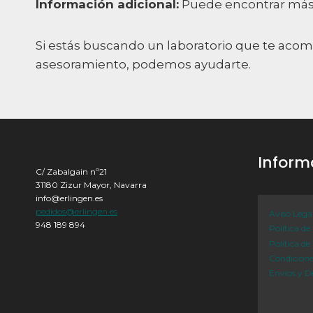
Información adicional:
Puede encontrar más i
Si estás buscando un laboratorio que te aco
asesoramiento, podemos ayudarte.
Inform
C/ Zabalgain nº21
31180 Zizur Mayor, Navarra
info@erlingen.es
pedidos@erlingen.es
Aviso Lega
948 189 894
Política de
Política de
Condicion
Envíos y D