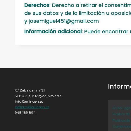
Derechos
: Derecho a retirar el consent
de sus datos y de la limitación u oposi
y
josemiguel451@gmail.com
Información adicional
: Puede encontrar
Inform
C/ Zabalgain nº21
31180 Zizur Mayor, Navarra
info@erlingen.es
pedidos@erlingen.es
Aviso Lega
948 189 894
Política de
Política de
Condicion