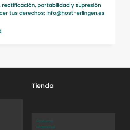
rectificación, portabilidad y supresión
rcer tus derechos: info@host-erlingen.es
d.
Tienda
Productos
Profesional