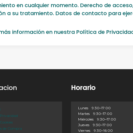
imiento en cualquier momento. Derecho de acceso, 
ción a su tratamiento. Datos de contacto para eje
 más información en nuestra
Política de Privacida
acion
Horario
Lunes 9:30–17:00
l
Martes 9:30–17:00
 Privacidad
Miércoles 9:30–17:00
 Cookies
Jueves 9:30–17:00
es de Compra
Viernes 9:30–16:00