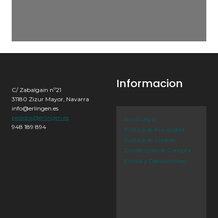
Informacion
C/ Zabalgain nº21
31180 Zizur Mayor, Navarra
info@erlingen.es
pedidos@erlingen.es
Aviso Legal
948 189 894
Política de Privacidad
Política de Cookies
Condiciones de Compra
Envíos y Devoluciones