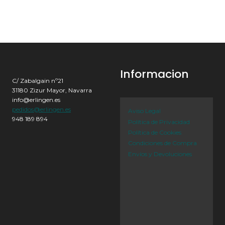
Informacion
C/ Zabalgain nº21
31180 Zizur Mayor, Navarra
info@erlingen.es
pedidos@erlingen.es
Aviso Legal
948 189 894
Política de Privacidad
Política de Cookies
Condiciones de Compra
Envíos y Devoluciones