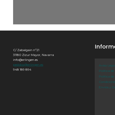
Inform
C/ Zabalgain nº21
31180 Zizur Mayor, Navarra
info@erlingen.es
pedidos@erlingen.es
Aviso Lega
948 189 894
Política de
Política de
Condicion
Envíos y D