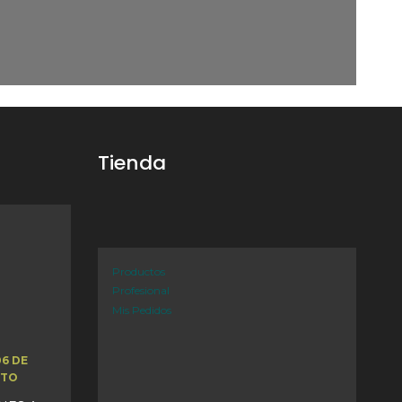
Tienda
Productos
Profesional
Mis Pedidos
06 DE
STO