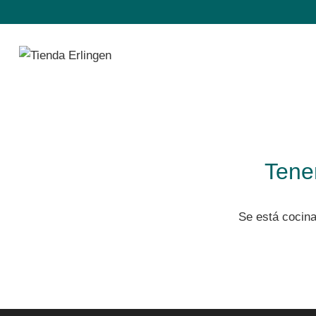
Saltar
Saltar
al
al
contenido
contenido
Tene
Se está cocina