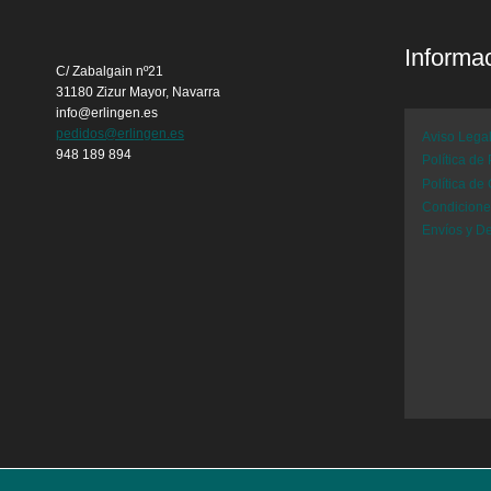
Informa
C/ Zabalgain nº21
31180 Zizur Mayor, Navarra
info@erlingen.es
pedidos@erlingen.es
Aviso Lega
948 189 894
Política de
Política de
Condicion
Envíos y D